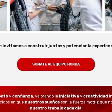
invitamos a construir juntos y potenciar la experien
SUMATE AL EQUIPO HONDA
peto
y
confianza
, valorando la
iniciativa
y
creatividad
in
ncidos en que
nuestros sueños
son la fuerza motriz que n
nuestro trabajo cada día
.